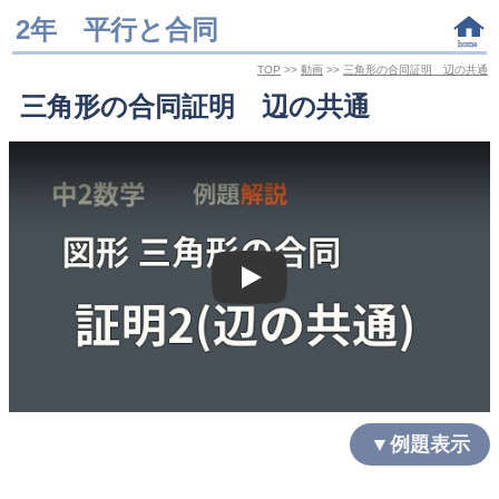
2年 平行と合同
TOP
>>
動画
>>
三角形の合同証明 辺の共通
三角形の合同証明 辺の共通
Play
▼例題表示
図の線分BDは△ABDの辺であると同時に