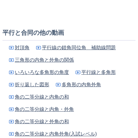
△CBDの辺でもある。
このような辺を
共通
という。
証明では
「BDは共通」 または 「BD=BD(共通)」 として使
う
平行と合同の他の動画
A
対頂角
平行線の錯角同位角 補助線問題
D
B
三角形の内角と外角の関係
C
いろいろな多角形の角度
平行線と多角形
図で AB//CD, AB = CDのとき
△ABD≡△CDBを証明せよ。
折り返した図形
多角形の内角外角
A
角の二等分線と内角の和
B
角の二等分線と内角・外角
D
角の二等分線と外角の和
C
角の二等分線と内角外角(入試レベル)