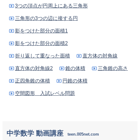
3つの頂点が円周上にある三角形
三角形の3つの辺に接する円
影をつけた部分の面積1
影をつけた部分の面積2
折り返して重なった面積
直方体の対角線
直方体の対角線2
錐の体積
三角錐の高さ
正四角錐の体積
円錐の体積
空間図形 入試レベル問題
中学数学 動画講座