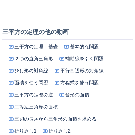
△ABCを原点を中心に360°回転移動させて
△ABCが移動しながら通った部分に色をつける。
色がつく部分の面積を求めよ。
y
三平方の定理の他の動画
A
三平方の定理 基礎
基本的な問題
２つの直角三角形
補助線を引く問題
ひし形の対角線
平行四辺形の対角線
C
B
面積を使う問題
方程式を使う問題
x
O
三平方の定理の逆
台形の面積
二等辺三角形の面積
三辺の長さから三角形の面積を求める
2
折り返し1
折り返し2