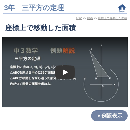
3年 三平方の定理
TOP
>>
動画
>>
座標上で移動した面積
座標上で移動した面積
Play
▼例題表示
座標上に 点A(-3, 9), B(-1,2), C(2,2)がある。