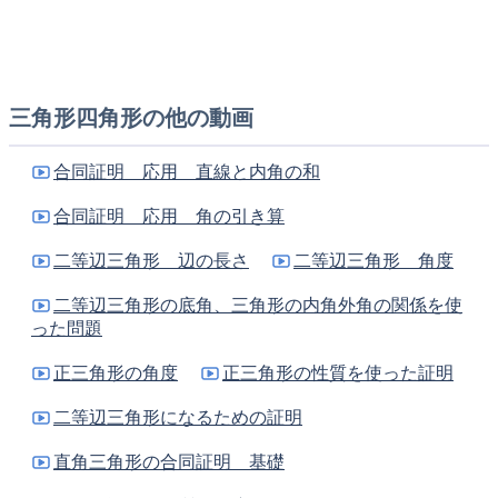
EB=DCのとき△EBC≡△DCBを証明せよ。
A
三角形四角形の他の動画
E
D
合同証明 応用 直線と内角の和
B
C
合同証明 応用 角の引き算
二等辺三角形 辺の長さ
二等辺三角形 角度
二等辺三角形の底角、三角形の内角外角の関係を使
った問題
正三角形の角度
正三角形の性質を使った証明
二等辺三角形になるための証明
直角三角形の合同証明 基礎