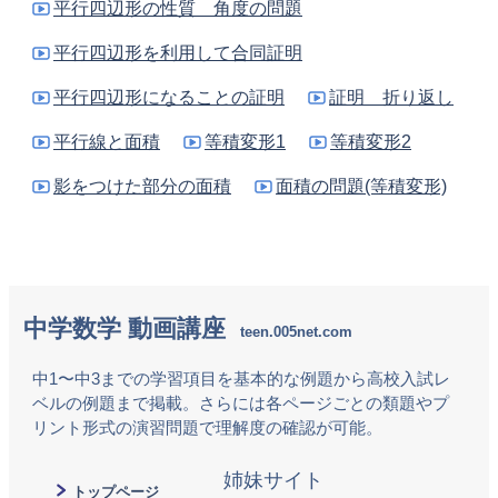
平行四辺形の性質 角度の問題
平行四辺形を利用して合同証明
平行四辺形になることの証明
証明 折り返し
平行線と面積
等積変形1
等積変形2
影をつけた部分の面積
面積の問題(等積変形)
中学数学 動画講座
中1〜中3までの学習項目を基本的な例題から高校入試レ
ベルの例題まで掲載。さらには各ページごとの類題やプ
リント形式の演習問題で理解度の確認が可能。
トップページ