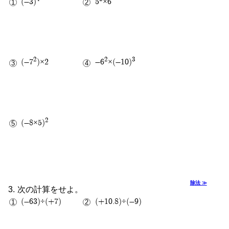
(-3)
5
×6
2
2
3
(-7
)×2
-6
×(-10)
2
(-8×5)
除法 ≫
次の計算をせよ。
(-63)÷(+7)
(+10.8)÷(-9)