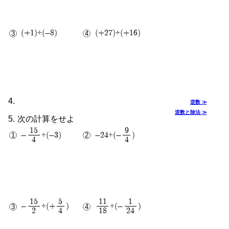
(+1)÷(-8)
(+27)÷(+16)
1
27
8
16
逆数 ≫
逆数と除法 ≫
次の計算をせよ
15
9
-
÷(-3)
-24÷(-
)
4
4
5
32
4
3
15
5
11
1
-
÷(+
)
÷(-
)
2
4
18
24
44