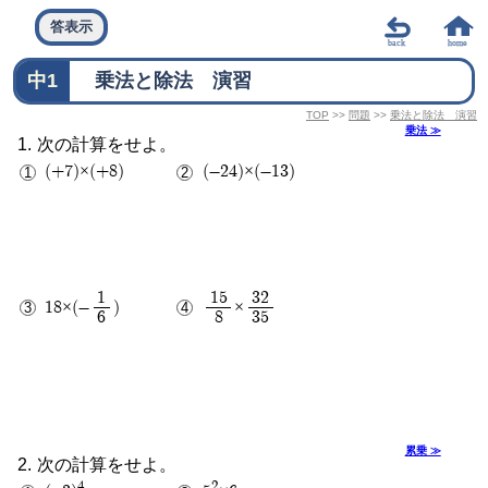
答表示
中1
乗法と除法 演習
TOP
>>
問題
>>
乗法と除法 演習
乗法 ≫
次の計算をせよ。
(+7)×(+8)
(-24)×(-13)
1
15
32
18×(-
)
×
6
8
35
12
7
累乗 ≫
次の計算をせよ。
4
2