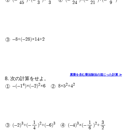
45
3
3
24
21
9
1
1
10
2
-8÷(-28)×14÷2
累乗を含む乗法除法の混じった計算 ≫
次の計算をせよ。
4
2
2
2
-(-1
)×(-2)
×6
8×5
÷4
25
2
1
1
3
3
2
3
3
2
(-2)
÷(-
)
÷(-6)
(-4)
×(-
)
÷
4
6
2