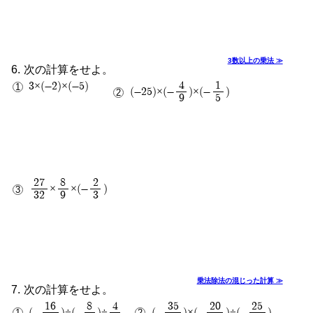
3
3数以上の乗法 ≫
次の計算をせよ。
4
1
3×(-2)×(-5)
(-25)×(-
)×(-
)
9
5
20
9
27
8
2
×
×(-
)
32
9
3
1
2
乗法除法の混じった計算 ≫
次の計算をせよ。
16
8
4
35
20
25
(-
)÷(-
)÷
(-
)×(-
)÷(-
)