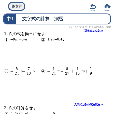
答表示
中1
文字式の計算 演習
TOP
>>
問題
>>
文字式の計算 演習
項をまとめる ≫
次の式を簡単にせよ
-9m+5m
1.2y-0.4y
5
7
1
5
1
1
-
p-
p
-
m-
+
m+
24
18
24
27
16
9
43p
1
2
72
48
27
文字式と数の乗法除法 ≫
次の計算をせよ
8
(-9)×(-x)