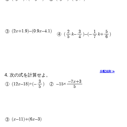
(2x+1.9)-(0.9x-4.1)
2
3
1
5
(
k-
)-(-
k+
)
5
4
7
6
19k
19
35
12
分配法則 ≫
次の式を計算せよ。
3
-7x+3
(12x-18)÷(-
)
-15×
5
5
(x-11)+(6x-3)