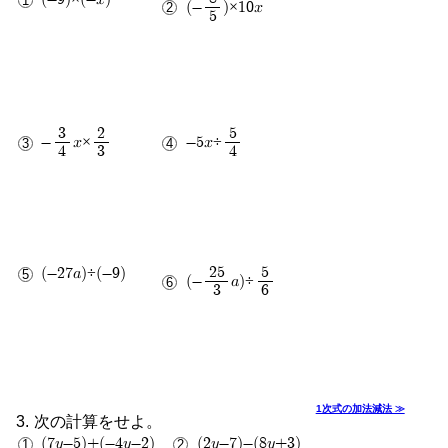
(-
)×10x
5
3
2
5
-
x×
-5x÷
4
3
4
1
2
25
5
(-27a)÷(-9)
(-
a)÷
3
6
1次式の加法減法 ≫
次の計算をせよ。
(7y-5)+(-4y-2)
(2y-7)-(8y+3)