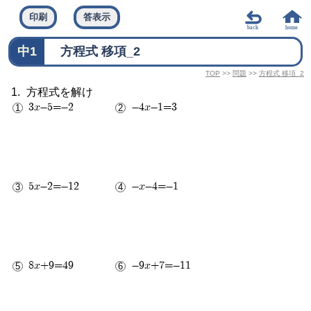
答表示
中1
方程式 移項_2
TOP
>>
問題
>>
方程式 移項_2
方程式を解け
3x-5=-2
-4x-1=3
5x-2=-12
-x-4=-1
8x+9=49
-9x+7=-11